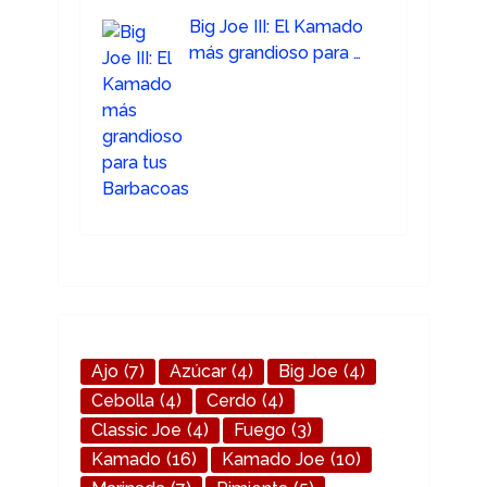
Big Joe III: El Kamado
más grandioso para …
Ajo
(7)
Azúcar
(4)
Big Joe
(4)
Cebolla
(4)
Cerdo
(4)
Classic Joe
(4)
Fuego
(3)
Kamado
(16)
Kamado Joe
(10)