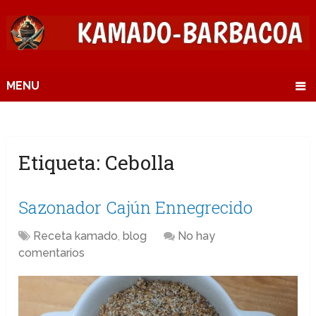
MENU
Etiqueta:
Cebolla
Sazonador Cajún Ennegrecido
Receta kamado
,
blog
No hay
comentarios