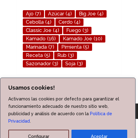
Ajo
(7)
Azúcar
(4)
Big Joe
(4)
Cebolla
(4)
Cerdo
(4)
Classic Joe
(4)
Fuego
(3)
Kamado
(16)
Kamado Joe
(10)
Marinada
(7)
Pimienta
(5)
Receta
(5)
Rub
(3)
Sazonador
(3)
Soja
(3)
Usamos cookies!
Activamos las cookies por defecto para garantizar el
funcionamiento adecuado de nuestro sitio web,
publicidad y análisis de acuerdo con la
Política de
Privacidad
.
Kamado Barbacoa
Copyright © 2026.
|
Política de Cookies
|
Política de Privacidad
|
Aviso Legal
|
Configurar
Aceptar