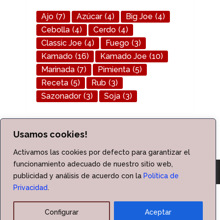
Ajo
(7)
Azúcar
(4)
Big Joe
(4)
Cebolla
(4)
Cerdo
(4)
Classic Joe
(4)
Fuego
(3)
Kamado
(16)
Kamado Joe
(10)
Marinada
(7)
Pimienta
(5)
Receta
(5)
Rub
(3)
Sazonador
(3)
Soja
(3)
Usamos cookies!
Activamos las cookies por defecto para garantizar el
funcionamiento adecuado de nuestro sitio web,
publicidad y análisis de acuerdo con la
Política de
Privacidad
.
Kamado Barbacoa
Copyright © 2026.
|
Política de Cookies
|
Política de Privacidad
|
Aviso Legal
|
Configurar
Aceptar
Contacto