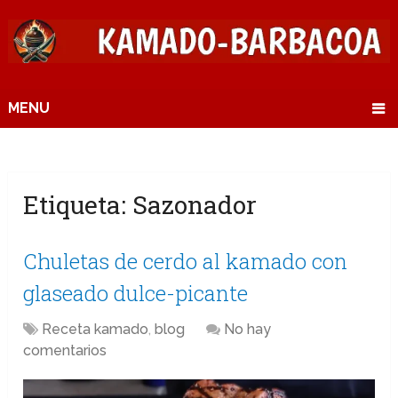
MENU
Etiqueta:
Sazonador
Chuletas de cerdo al kamado con
glaseado dulce-picante
Receta kamado
,
blog
No hay
comentarios