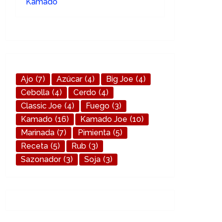
Ajo
(7)
Azúcar
(4)
Big Joe
(4)
Cebolla
(4)
Cerdo
(4)
Classic Joe
(4)
Fuego
(3)
Kamado
(16)
Kamado Joe
(10)
Marinada
(7)
Pimienta
(5)
Receta
(5)
Rub
(3)
Sazonador
(3)
Soja
(3)